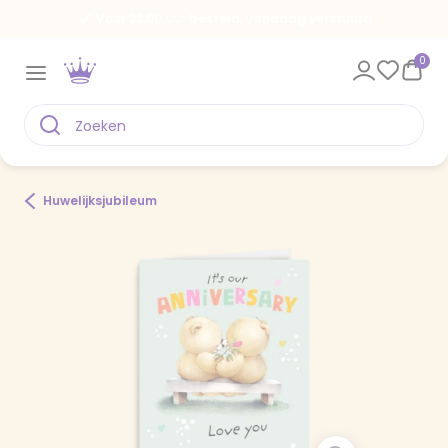
Voor 22.00 uur besteld, vandaag verstuurd
0
Huwelijksjubileum