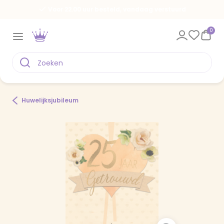
Voor 22.00 uur besteld, vandaag verstuurd
0
Huwelijksjubileum