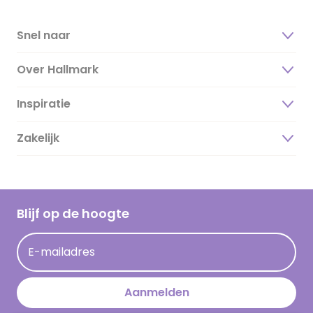
Snel naar
Over Hallmark
Inspiratie
Over ons
Duurzaamheid
Zakelijk
Magazine
Vacatures
Inspiratieteksten
Inloggen retailer
Werken bij Hallmark
Cadeau inspiratie
Hallmark Kaartclub
Blijf op de hoogte
Kaartinspiratie
Acties
E-mailadres
Persberichten
Hallmark en Kinderpostzegels
Aanmelden