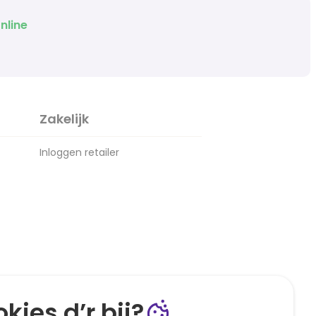
nline
Zakelijk
Inloggen retailer
kies d’r bij?