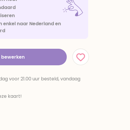
ndaard
iseren
 enkel naar Nederland en
urd
t bewerken
dag voor 21.00 uur besteld, vandaag
ze kaart!