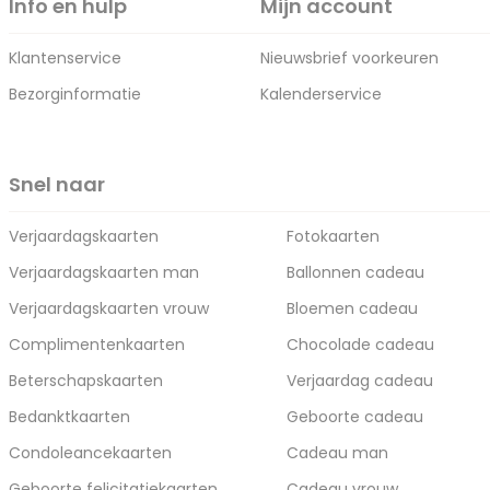
Info en hulp
Mijn account
Klantenservice
Nieuwsbrief voorkeuren
Bezorginformatie
Kalenderservice
Snel naar
Verjaardagskaarten
Fotokaarten
Verjaardagskaarten man
Ballonnen cadeau
Verjaardagskaarten vrouw
Bloemen cadeau
Complimentenkaarten
Chocolade cadeau
Beterschapskaarten
Verjaardag cadeau
Bedanktkaarten
Geboorte cadeau
Condoleancekaarten
Cadeau man
Geboorte felicitatiekaarten
Cadeau vrouw