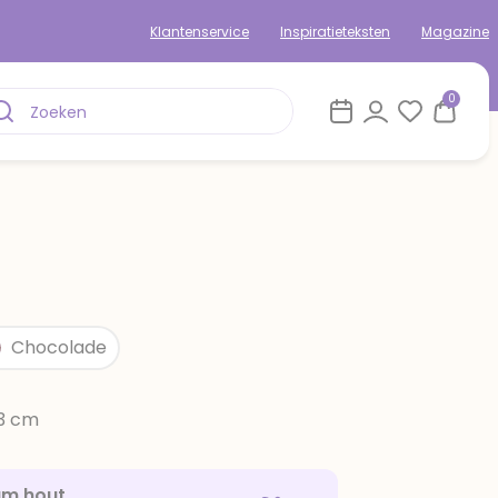
Klantenservice
Inspiratieteksten
Magazine
0
Chocolade
13 cm
am hout