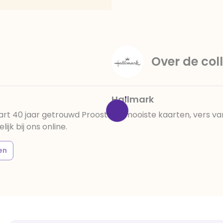
Over de coll
Hallmark
art 40 jaar getrouwd Proost
De mooiste kaarten, vers va
jk bij ons online.
en