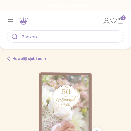
Een kaart voor elk moment
0
Huwelijksjubileum