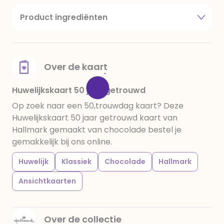
Product ingrediënten
suiker, cacaoboter, volle melkpoeder,
amandelen,cacaomassa, emulgator (sojalecithine),
natuurlijk vanille aroma, stabilisator: E420,
voedingszuur: citroenzuur E 330, verdikkingsmiddel
Over de kaart
E415, water, bevochtigingsmiddel E422, emulgator:
E433, kleurstoffen: E102, E110, E122: kan de activiteit en
Huwelijkskaart 50 jaar getrouwd
concentratie van kinderen negatief beïnvloeden,
Op zoek naar een 50,trouwdag kaart? Deze
E133, E151. Chocolade bevat ten minste 34%
Huwelijkskaart 50 jaar getrouwd kaart van
cacaobestanddelen. Kan sporen van gluten
Hallmark gemaakt van chocolade bestel je
bevatten. Koel en droog bewaren.
gemakkelijk bij ons online.
Huwelijk
Klassiek
Chocolade
Hallmark
Ansichtkaarten
Over de collectie