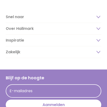
Snel naar
Over Hallmark
Inspiratie
Over ons
Duurzaamheid
Zakelijk
Magazine
Vacatures
Inspiratieteksten
Inloggen retailer
Werken bij Hallmark
Cadeau inspiratie
Hallmark Kaartclub
Blijf op de hoogte
Kaartinspiratie
Acties
E-mailadres
Persberichten
Hallmark en Kinderpostzegels
Aanmelden