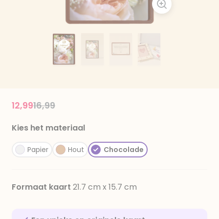
Price reduced from
to
12,99
16,99
Kies het materiaal
Papier
Hout
Chocolade
Formaat kaart
21.7 cm x 15.7 cm