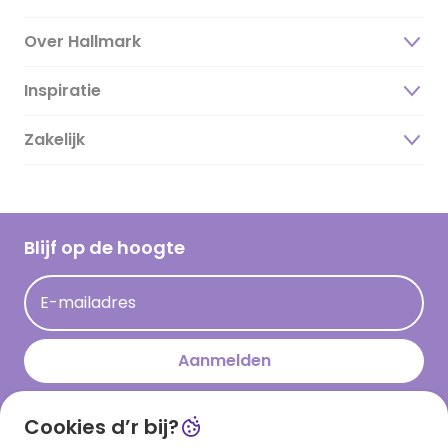
Over Hallmark
Inspiratie
Over ons
Duurzaamheid
Zakelijk
Magazine
Vacatures
Inspiratieteksten
Inloggen retailer
Werken bij Hallmark
Cadeau inspiratie
Hallmark Kaartclub
Blijf op de hoogte
Kaartinspiratie
Acties
E-mailadres
Persberichten
Hallmark en Kinderpostzegels
Aanmelden
Cookies d’r bij?
Download onze app