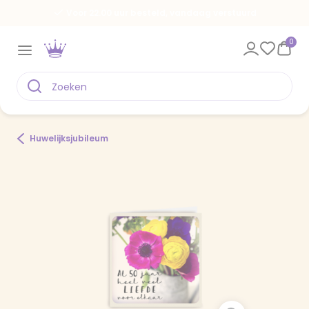
Voor 22.00 uur besteld, vandaag verstuurd
0
Huwelijksjubileum