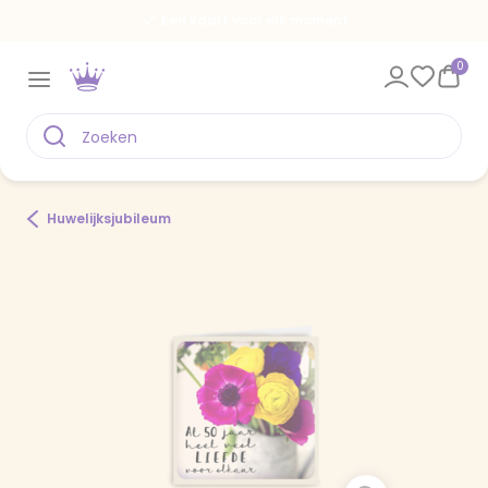
Een kaart voor elk moment
0
Huwelijksjubileum