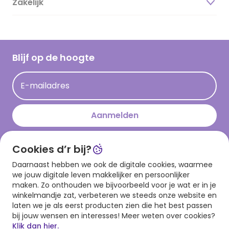
Zakelijk
Magazine
Vacatures
Inspiratieteksten
Inloggen retailer
Werken bij Hallmark
Cadeau inspiratie
Hallmark Kaartclub
Blijf op de hoogte
Kaartinspiratie
Acties
E-mailadres
Persberichten
Hallmark en Kinderpostzegels
Aanmelden
Cookies d’r bij?
Download onze app
Daarnaast hebben we ook de digitale cookies, waarmee
we jouw digitale leven makkelijker en persoonlijker
maken. Zo onthouden we bijvoorbeeld voor je wat er in je
winkelmandje zat, verbeteren we steeds onze website en
laten we je als eerst producten zien die het best passen
bij jouw wensen en interesses! Meer weten over cookies?
Klik dan hier.