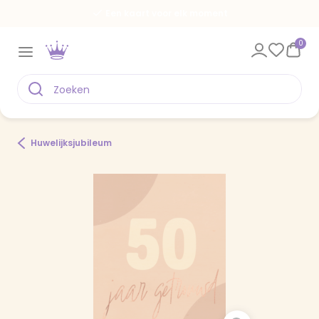
Een kaart voor elk moment
0
Huwelijksjubileum