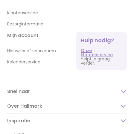
Klantenservice
Bezorginformatie
Mijn account
Hulp nodig?
Onze
Nieuwsbrief voorkeuren
klantenservice
helpt je graag
Kalenderservice
verder.
Snel naar
Over Hallmark
Inspiratie
Over ons
Duurzaamheid