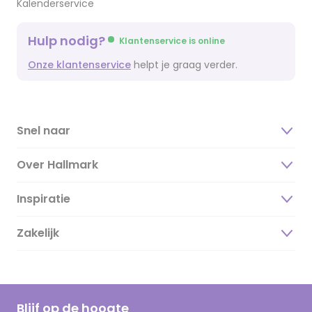
Kalenderservice
Hulp nodig?
Klantenservice is online
Onze klantenservice
helpt je graag verder.
Snel naar
Over Hallmark
Inspiratie
Over ons
Duurzaamheid
Zakelijk
Magazine
Vacatures
Inspiratieteksten
Inloggen retailer
Werken bij Hallmark
Cadeau inspiratie
Hallmark Kaartclub
Blijf op de hoogte