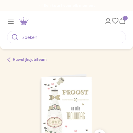
Een kaart voor elk moment
0
Huwelijksjubileum