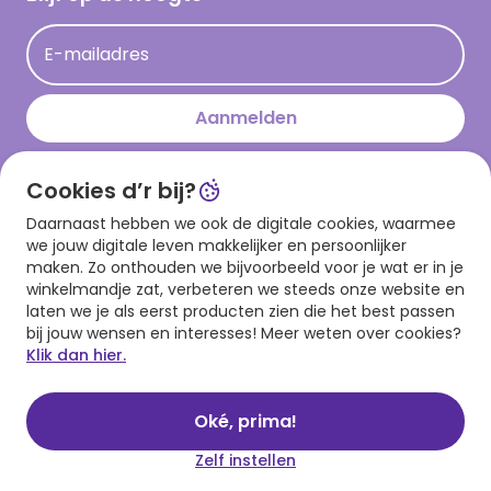
Kaartinspiratie
Acties
E-mailadres
Persberichten
Hallmark en Kinderpostzegels
Aanmelden
Cookies d’r bij?
Download onze app
Daarnaast hebben we ook de digitale cookies, waarmee
we jouw digitale leven makkelijker en persoonlijker
maken. Zo onthouden we bijvoorbeeld voor je wat er in je
winkelmandje zat, verbeteren we steeds onze website en
laten we je als eerst producten zien die het best passen
bij jouw wensen en interesses! Meer weten over cookies?
Klik dan hier.
Algemene voorwaarden
Privacy statement
Cookies
© 1999 - 2025 Hallmark
Oké, prima!
Zelf instellen