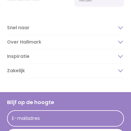
Snel naar
Over Hallmark
Inspiratie
Over ons
Duurzaamheid
Zakelijk
Magazine
Vacatures
Inspiratieteksten
Inloggen retailer
Werken bij Hallmark
Cadeau inspiratie
Hallmark Kaartclub
Blijf op de hoogte
Kaartinspiratie
Acties
E-mailadres
Persberichten