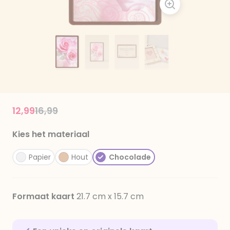
Price reduced from
to
12,99
16,99
Kies het materiaal
Papier
Hout
Chocolade
Formaat kaart
21.7 cm x 15.7 cm