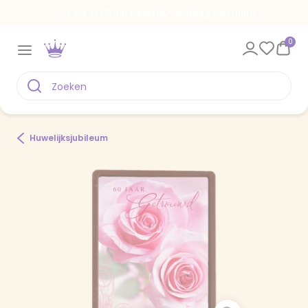
Voor 22.00 uur besteld, vandaag verstuurd
0
Huwelijksjubileum