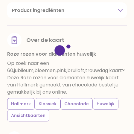
Product ingrediënten
suiker, cacaoboter, volle melkpoeder,
amandelen,cacaomassa, emulgator (sojalecithine),
natuurlijk vanille aroma, stabilisator: E420,
voedingszuur: citroenzuur E 330, verdikkingsmiddel
Over de kaart
E415, water, bevochtigingsmiddel E422, emulgator:
E433, kleurstoffen: E102, E110, E122: kan de activiteit en
Roze rozen voor diamanten huwelijk
concentratie van kinderen negatief beïnvloeden,
Op zoek naar een
E133, E151. Chocolade bevat ten minste 34%
60,jubileum,bloemen,pink,bruiloft,trouwdag kaart?
cacaobestanddelen. Kan sporen van gluten
Deze Roze rozen voor diamanten huwelijk kaart
bevatten. Koel en droog bewaren.
van Hallmark gemaakt van chocolade bestel je
gemakkelijk bij ons online.
Hallmark
Klassiek
Chocolade
Huwelijk
Ansichtkaarten