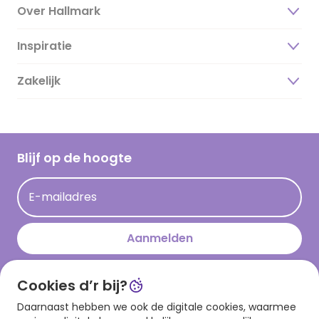
Over Hallmark
Inspiratie
Over ons
Duurzaamheid
Zakelijk
Magazine
Vacatures
Inspiratieteksten
Inloggen retailer
Werken bij Hallmark
Cadeau inspiratie
Hallmark Kaartclub
Blijf op de hoogte
Kaartinspiratie
Acties
E-mailadres
Persberichten
Hallmark en Kinderpostzegels
Aanmelden
Cookies d’r bij?
Download onze app
Daarnaast hebben we ook de digitale cookies, waarmee