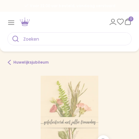
Voor 22.00 uur besteld, vandaag verstuurd
0
Huwelijksjubileum