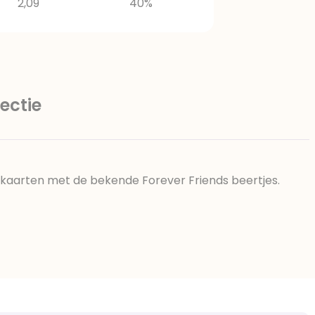
2,09
40%
ectie
e kaarten met de bekende Forever Friends beertjes.