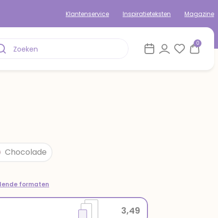
Klantenservice
Inspiratieteksten
Magazine
0
Chocolade
llende formaten
3,49