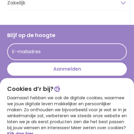
Duurzaamheid
Zakelijk
Magazine
Vacatures
Inspiratieteksten
Inloggen retailer
Werken bij Hallmark
Cadeau inspiratie
Hallmark Kaartclub
Blijf op de hoogte
Kaartinspiratie
Acties
E-mailadres
Persberichten
Hallmark en Kinderpostzegels
Aanmelden
Cookies d’r bij?
Download onze app
Daarnaast hebben we ook de digitale cookies, waarmee
we jouw digitale leven makkelijker en persoonlijker
maken. Zo onthouden we bijvoorbeeld voor je wat er in je
winkelmandje zat, verbeteren we steeds onze website en
laten we je als eerst producten zien die het best passen
bij jouw wensen en interesses! Meer weten over cookies?
Klik dan hier.