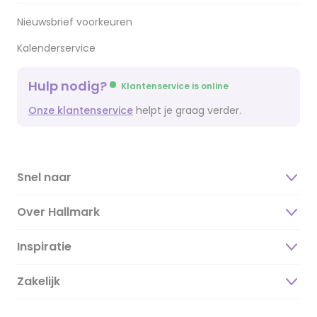
Nieuwsbrief voorkeuren
Kalenderservice
Hulp nodig?
Klantenservice is online
Onze klantenservice
helpt je graag verder.
Snel naar
Over Hallmark
Inspiratie
Over ons
Duurzaamheid
Zakelijk
Magazine
Vacatures
Inspiratieteksten