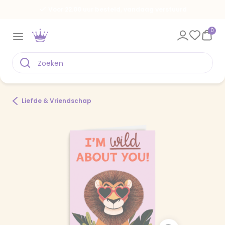
Voor 22.00 uur besteld, vandaag verstuurd
0
Liefde & Vriendschap