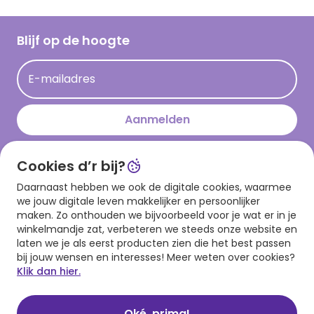
Inloggen retailer
Werken bij Hallmark
Cadeau inspiratie
Hallmark Kaartclub
Blijf op de hoogte
Kaartinspiratie
Acties
E-mailadres
Persberichten
Hallmark en Kinderpostzegels
Aanmelden
Cookies d’r bij?
Download onze app
Daarnaast hebben we ook de digitale cookies, waarmee
we jouw digitale leven makkelijker en persoonlijker
maken. Zo onthouden we bijvoorbeeld voor je wat er in je
winkelmandje zat, verbeteren we steeds onze website en
laten we je als eerst producten zien die het best passen
bij jouw wensen en interesses! Meer weten over cookies?
Klik dan hier.
Algemene voorwaarden
Privacy statement
Cookies
© 1999 - 2025 Hallmark
Oké, prima!