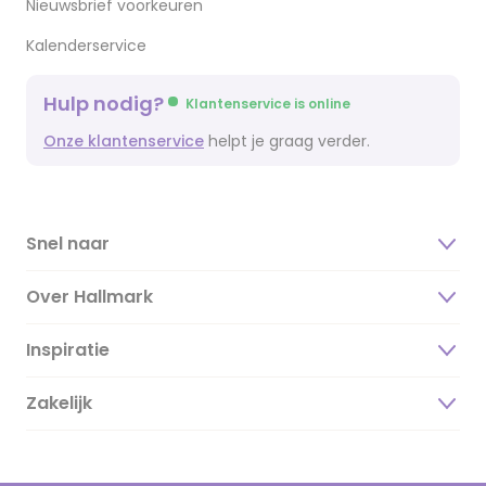
Nieuwsbrief voorkeuren
Kalenderservice
Hulp nodig?
Klantenservice is online
Onze klantenservice
helpt je graag verder.
Snel naar
Over Hallmark
Inspiratie
Over ons
Duurzaamheid
Zakelijk
Magazine
Vacatures
Inspiratieteksten
Inloggen retailer
Werken bij Hallmark