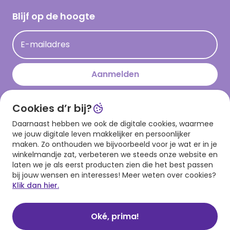
Cadeau inspiratie
Hallmark Kaartclub
Blijf op de hoogte
Kaartinspiratie
Acties
E-mailadres
Persberichten
Hallmark en Kinderpostzegels
Aanmelden
Cookies d’r bij?
Download onze app
Daarnaast hebben we ook de digitale cookies, waarmee
we jouw digitale leven makkelijker en persoonlijker
maken. Zo onthouden we bijvoorbeeld voor je wat er in je
winkelmandje zat, verbeteren we steeds onze website en
laten we je als eerst producten zien die het best passen
bij jouw wensen en interesses! Meer weten over cookies?
Klik dan hier.
Algemene voorwaarden
Privacy statement
Cookies
© 1999 - 2025 Hallmark
Oké, prima!