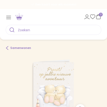
Een kaart voor elk moment
0
Samenwonen