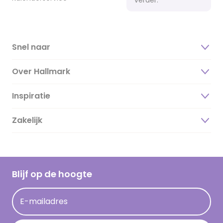
Snel naar
Over Hallmark
Inspiratie
Over ons
Duurzaamheid
Zakelijk
Magazine
Vacatures
Inspiratieteksten
Inloggen retailer
Werken bij Hallmark
Cadeau inspiratie
Hallmark Kaartclub
Blijf op de hoogte
Kaartinspiratie
Acties
E-mailadres
Persberichten