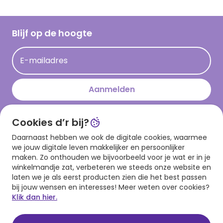
Inloggen retailer
Werken bij Hallmark
Cadeau inspiratie
Hallmark Kaartclub
Blijf op de hoogte
Kaartinspiratie
Acties
E-mailadres
Persberichten
Hallmark en Kinderpostzegels
Aanmelden
Cookies d’r bij?
Download onze app
Daarnaast hebben we ook de digitale cookies, waarmee
we jouw digitale leven makkelijker en persoonlijker
maken. Zo onthouden we bijvoorbeeld voor je wat er in je
winkelmandje zat, verbeteren we steeds onze website en
laten we je als eerst producten zien die het best passen
bij jouw wensen en interesses! Meer weten over cookies?
Klik dan hier.
Algemene voorwaarden
Privacy statement
Cookies
© 1999 - 2025 Hallmark