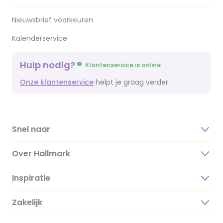
Nieuwsbrief voorkeuren
Kalenderservice
Hulp nodig?
Klantenservice is online
Onze klantenservice
helpt je graag verder.
Snel naar
Over Hallmark
Inspiratie
Over ons
Duurzaamheid
Zakelijk
Magazine
Vacatures
Inspiratieteksten