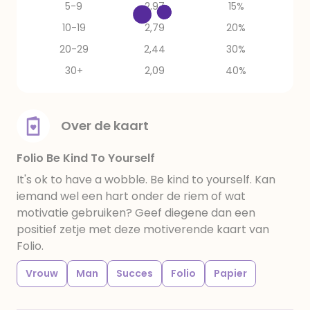
5-9
2,97
15%
10-19
2,79
20%
20-29
2,44
30%
30+
2,09
40%
Over de kaart
Folio Be Kind To Yourself
It's ok to have a wobble. Be kind to yourself. Kan
iemand wel een hart onder de riem of wat
motivatie gebruiken? Geef diegene dan een
positief zetje met deze motiverende kaart van
Folio.
Vrouw
Man
Succes
Folio
Papier