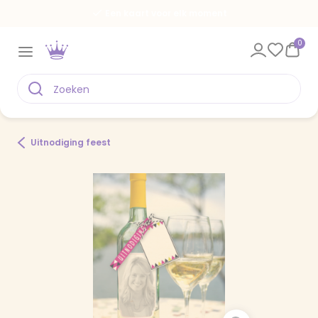
Een kaart voor elk moment
0
Uitnodiging feest