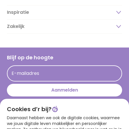
Inspiratie
Over ons
Duurzaamheid
Zakelijk
Magazine
Vacatures
Inspiratieteksten
Inloggen retailer
Werken bij Hallmark
Cadeau inspiratie
Hallmark Kaartclub
Blijf op de hoogte
Kaartinspiratie
Acties
E-mailadres
Persberichten
Hallmark en Kinderpostzegels
Aanmelden
Cookies d’r bij?
Download onze app
Daarnaast hebben we ook de digitale cookies, waarmee
we jouw digitale leven makkelijker en persoonlijker