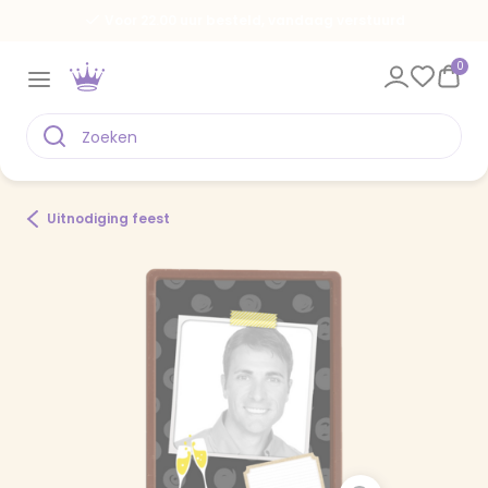
Voor 22.00 uur besteld, vandaag verstuurd
0
Uitnodiging feest