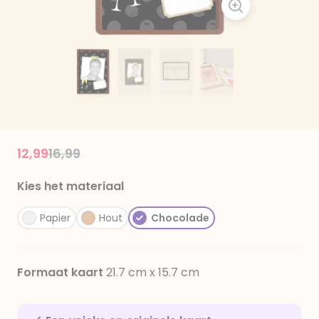
Price reduced from
to
12,99
16,99
Kies het materiaal
Papier
Hout
Chocolade
Formaat kaart
21.7 cm x 15.7 cm