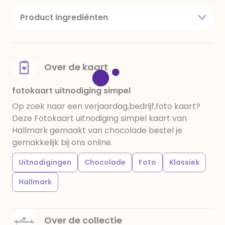
Product ingrediënten
suiker, cacaoboter, volle melkpoeder,
amandelen,cacaomassa, emulgator (sojalecithine),
natuurlijk vanille aroma, stabilisator: E420,
voedingszuur: citroenzuur E 330, verdikkingsmiddel
Over de kaart
E415, water, bevochtigingsmiddel E422, emulgator:
E433, kleurstoffen: E102, E110, E122: kan de activiteit en
fotokaart uitnodiging simpel
concentratie van kinderen negatief beïnvloeden,
Op zoek naar een verjaardag,bedrijf,foto kaart?
E133, E151. Chocolade bevat ten minste 34%
Deze Fotokaart uitnodiging simpel kaart van
cacaobestanddelen. Kan sporen van gluten
Hallmark gemaakt van chocolade bestel je
bevatten. Koel en droog bewaren.
gemakkelijk bij ons online.
Uitnodigingen
Chocolade
Foto
Klassiek
Hallmark
Over de collectie