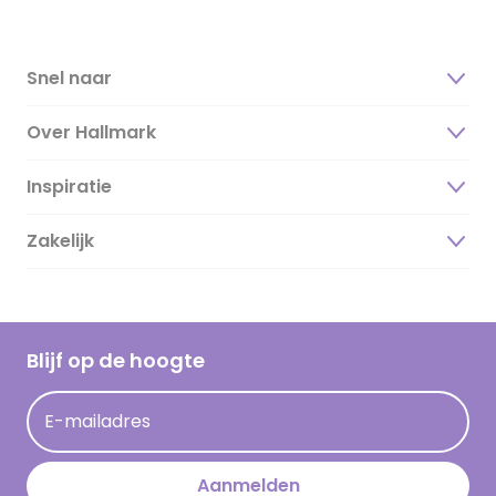
Snel naar
Over Hallmark
Inspiratie
Over ons
Duurzaamheid
Zakelijk
Magazine
Vacatures
Inspiratieteksten
Inloggen retailer
Werken bij Hallmark
Cadeau inspiratie
Hallmark Kaartclub
Blijf op de hoogte
Kaartinspiratie
Acties
E-mailadres
Persberichten
Hallmark en Kinderpostzegels
Aanmelden