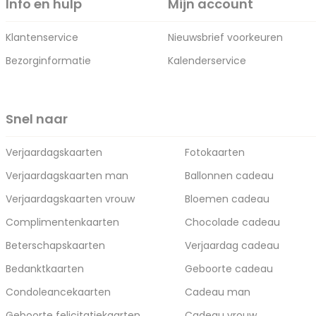
Info en hulp
Mijn account
Klantenservice
Nieuwsbrief voorkeuren
Bezorginformatie
Kalenderservice
Snel naar
Verjaardagskaarten
Fotokaarten
Verjaardagskaarten man
Ballonnen cadeau
Verjaardagskaarten vrouw
Bloemen cadeau
Complimentenkaarten
Chocolade cadeau
Beterschapskaarten
Verjaardag cadeau
Bedanktkaarten
Geboorte cadeau
Condoleancekaarten
Cadeau man
Geboorte felicitatiekaarten
Cadeau vrouw