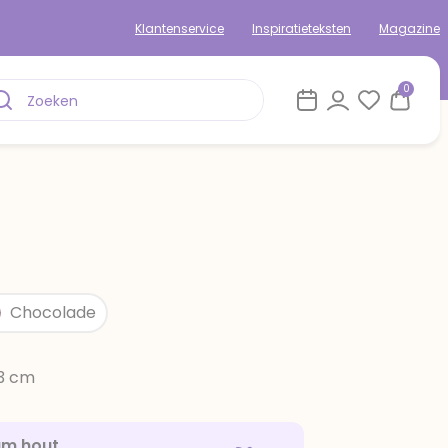
Klantenservice
Inspiratieteksten
Magazine
0
Chocolade
13 cm
am hout