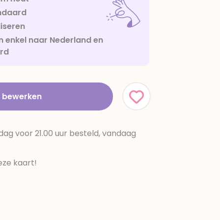
ndaard
iseren
 enkel naar Nederland en
urd
t bewerken
dag voor 21.00 uur besteld, vandaag
ze kaart!