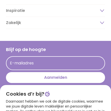
Inspiratie
Over ons
Duurzaamheid
Zakelijk
Magazine
Vacatures
Inspiratieteksten
Inloggen retailer
Werken bij Hallmark
Cadeau inspiratie
Hallmark Kaartclub
Blijf op de hoogte
Kaartinspiratie
Acties
E-mailadres
Persberichten
Hallmark en Kinderpostzegels
Aanmelden
Cookies d’r bij?
Download onze app
Daarnaast hebben we ook de digitale cookies, waarmee
we jouw digitale leven makkelijker en persoonlijker