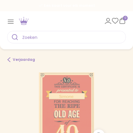
Een kaart voor elk moment
0
Verjaardag