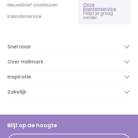
Onze
Nieuwsbrief voorkeuren
klantenservice
helpt je graag
Kalenderservice
verder.
Snel naar
Over Hallmark
Inspiratie
Over ons
Duurzaamheid
Zakelijk
Magazine
Vacatures
Inspiratieteksten
Inloggen retailer
Werken bij Hallmark
Cadeau inspiratie
Hallmark Kaartclub
Blijf op de hoogte
Kaartinspiratie
Acties