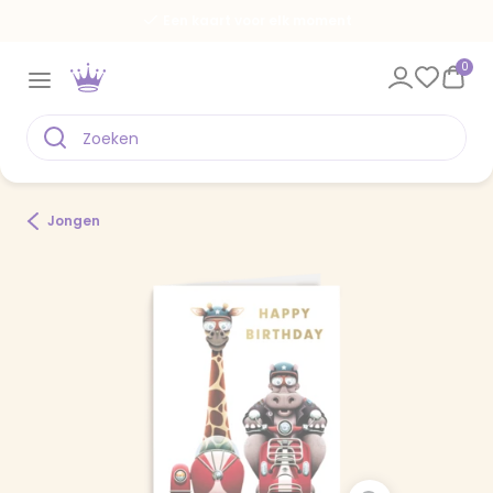
Een kaart voor elk moment
0
Jongen