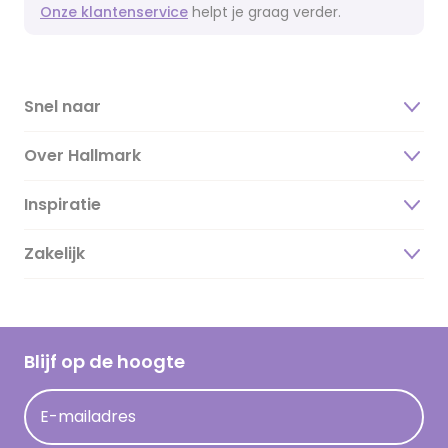
Onze klantenservice
helpt je graag verder.
Snel naar
Over Hallmark
Inspiratie
Over ons
Duurzaamheid
Zakelijk
Magazine
Vacatures
Inspiratieteksten
Inloggen retailer
Werken bij Hallmark
Cadeau inspiratie
Hallmark Kaartclub
Blijf op de hoogte
Kaartinspiratie
Acties
E-mailadres
Persberichten