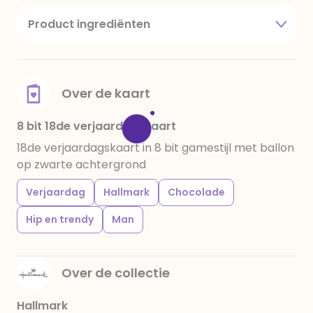
Product ingrediënten
suiker, cacaoboter, volle melkpoeder,
amandelen,cacaomassa, emulgator (sojalecithine),
natuurlijk vanille aroma, stabilisator: E420,
voedingszuur: citroenzuur E 330, verdikkingsmiddel
Over de kaart
E415, water, bevochtigingsmiddel E422, emulgator:
E433, kleurstoffen: E102, E110, E122: kan de activiteit en
8 bit 18de verjaardagskaart
concentratie van kinderen negatief beïnvloeden,
18de verjaardagskaart in 8 bit gamestijl met ballon
E133, E151. Chocolade bevat ten minste 34%
op zwarte achtergrond
cacaobestanddelen. Kan sporen van gluten
bevatten. Koel en droog bewaren.
Verjaardag
Hallmark
Chocolade
Hip en trendy
Man
Over de collectie
Hallmark