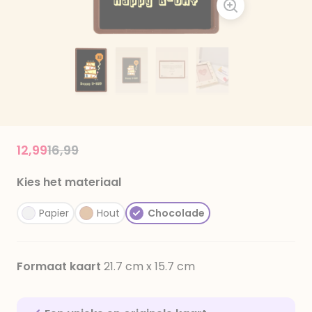
Price reduced from
to
12,99
16,99
Kies het materiaal
Papier
Hout
Chocolade
Formaat kaart
21.7 cm x 15.7 cm