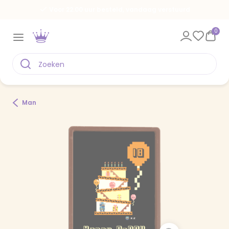
Voor 22.00 uur besteld, vandaag verstuurd
0
Man