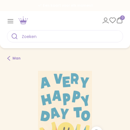
Een kaart voor elk moment
0
Man