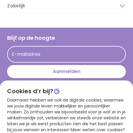
Duurzaamheid
Zakelijk
Magazine
Vacatures
Inspiratieteksten
Inloggen retailer
Werken bij Hallmark
Cadeau inspiratie
Hallmark Kaartclub
Blijf op de hoogte
Kaartinspiratie
Acties
E-mailadres
Persberichten
Hallmark en Kinderpostzegels
Aanmelden
Cookies d’r bij?
Download onze app
Daarnaast hebben we ook de digitale cookies, waarmee
we jouw digitale leven makkelijker en persoonlijker
maken. Zo onthouden we bijvoorbeeld voor je wat er in je
winkelmandje zat, verbeteren we steeds onze website en
laten we je als eerst producten zien die het best passen
bij jouw wensen en interesses! Meer weten over cookies?