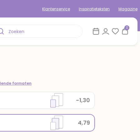
Klantenservice
Inspiratieteksten
Magazine
0
llende formaten
-1,30
4,79