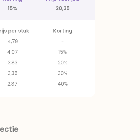
15%
20,35
rijs per stuk
Korting
4,79
-
4,07
15%
3,83
20%
3,35
30%
2,87
40%
ectie