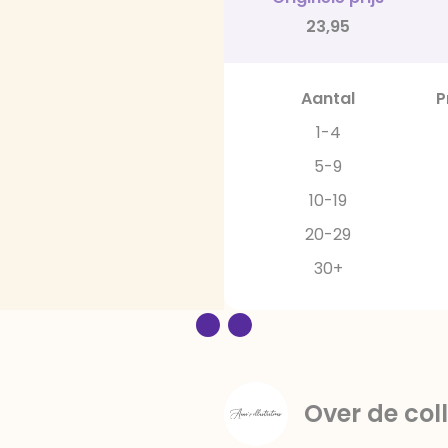
23,95
Aantal
P
1-4
5-9
10-19
20-29
30+
Over de coll