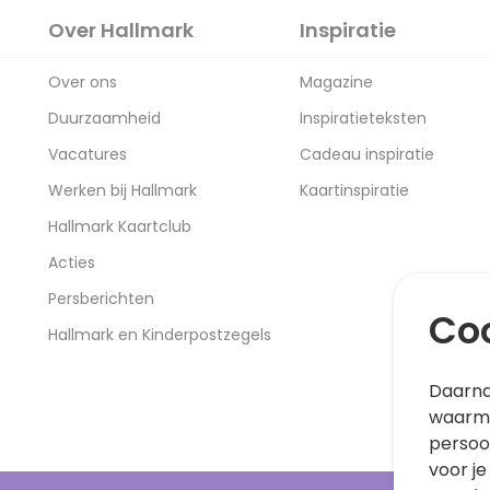
Over Hallmark
Inspiratie
Over ons
Magazine
Duurzaamheid
Inspiratieteksten
Vacatures
Cadeau inspiratie
Werken bij Hallmark
Kaartinspiratie
Hallmark Kaartclub
Acties
Persberichten
Coo
Hallmark en Kinderpostzegels
Daarna
waarme
persoo
voor je