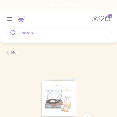
Een kaart voor elk moment
0
Man