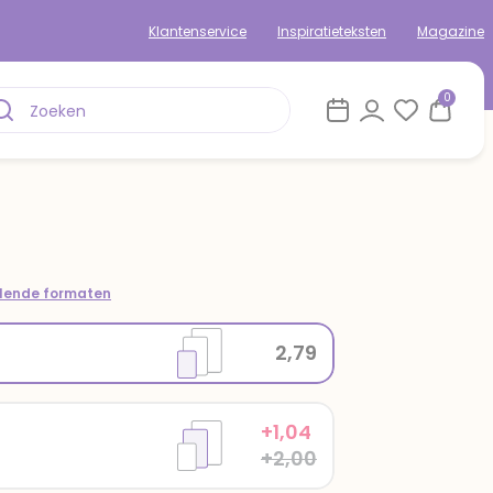
Klantenservice
Inspiratieteksten
Magazine
0
om
llende formaten
2,79
+1,04
+2,00