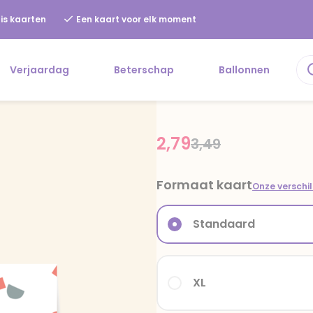
is kaarten
Een kaart voor elk moment
Verjaardag
Beterschap
Ballonnen
2,79
Price reduced fr
to
3,49
Formaat kaart
Onze verschi
Standaard
XL