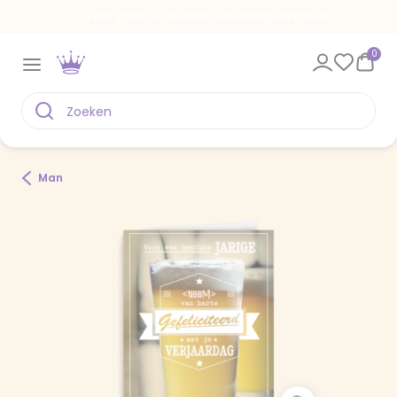
Voor 22.00 uur besteld, vandaag verstuurd
0
Man