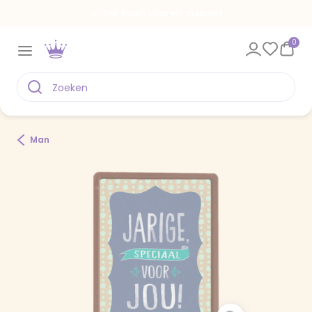
Een kaart voor elk moment
0
Man