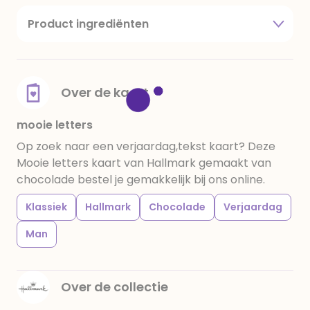
Product ingrediënten
suiker, cacaoboter, volle melkpoeder,
amandelen,cacaomassa, emulgator (sojalecithine),
natuurlijk vanille aroma, stabilisator: E420,
voedingszuur: citroenzuur E 330, verdikkingsmiddel
Over de kaart
E415, water, bevochtigingsmiddel E422, emulgator:
E433, kleurstoffen: E102, E110, E122: kan de activiteit en
mooie letters
concentratie van kinderen negatief beïnvloeden,
Op zoek naar een verjaardag,tekst kaart? Deze
E133, E151. Chocolade bevat ten minste 34%
Mooie letters kaart van Hallmark gemaakt van
cacaobestanddelen. Kan sporen van gluten
chocolade bestel je gemakkelijk bij ons online.
bevatten. Koel en droog bewaren.
Klassiek
Hallmark
Chocolade
Verjaardag
Man
Over de collectie