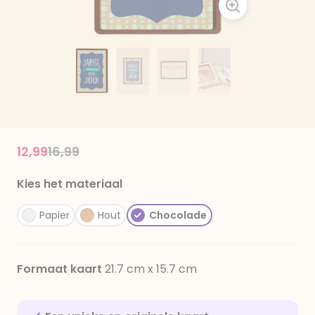
Price reduced from
to
12,99
16,99
Kies het materiaal
Papier
Hout
Chocolade
Formaat kaart
21.7 cm x 15.7 cm