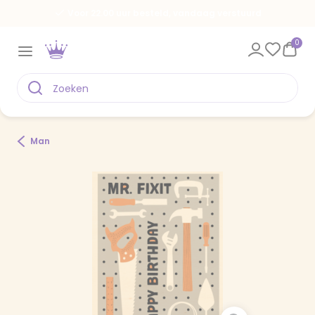
Voor 22.00 uur besteld, vandaag verstuurd
0
Man