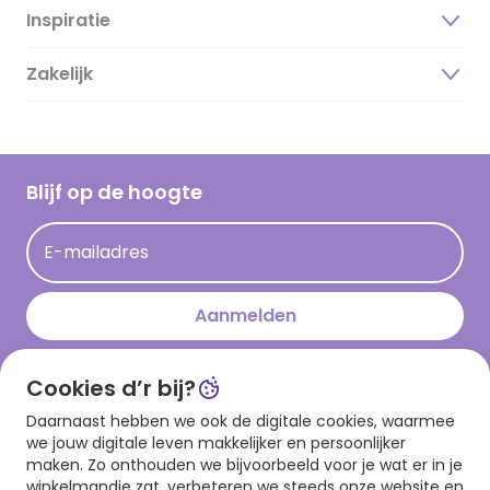
Inspiratie
Over ons
Duurzaamheid
Zakelijk
Magazine
Vacatures
Inspiratieteksten
Inloggen retailer
Werken bij Hallmark
Cadeau inspiratie
Hallmark Kaartclub
Blijf op de hoogte
Kaartinspiratie
Acties
E-mailadres
Persberichten
Hallmark en Kinderpostzegels
Aanmelden
Cookies d’r bij?
Download onze app
Daarnaast hebben we ook de digitale cookies, waarmee
we jouw digitale leven makkelijker en persoonlijker
maken. Zo onthouden we bijvoorbeeld voor je wat er in je
winkelmandje zat, verbeteren we steeds onze website en