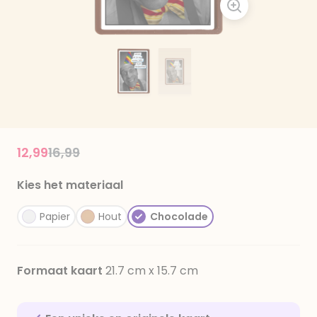
Price reduced from
to
12,99
16,99
Kies het materiaal
Papier
Hout
Chocolade
Formaat kaart
21.7 cm x 15.7 cm