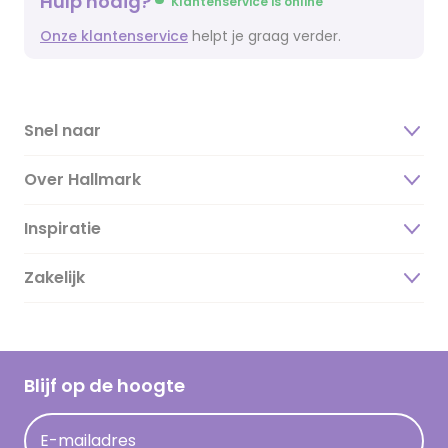
Hulp nodig?
Klantenservice is online
Onze klantenservice
helpt je graag verder.
Snel naar
Over Hallmark
Inspiratie
Over ons
Duurzaamheid
Zakelijk
Magazine
Vacatures
Inspiratieteksten
Inloggen retailer
Werken bij Hallmark
Cadeau inspiratie
Hallmark Kaartclub
Blijf op de hoogte
Kaartinspiratie
Acties
E-mailadres