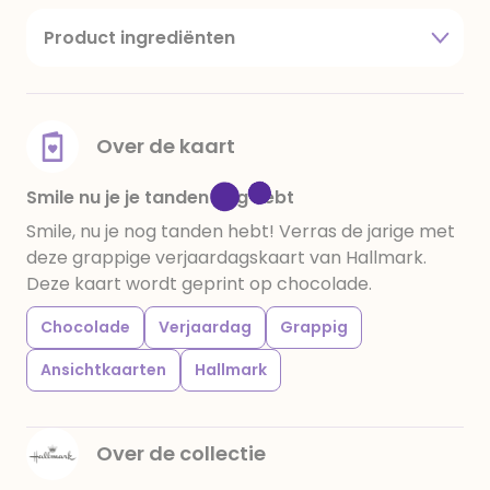
Product ingrediënten
suiker, cacaoboter, volle melkpoeder,
amandelen,cacaomassa, emulgator (sojalecithine),
natuurlijk vanille aroma, stabilisator: E420,
voedingszuur: citroenzuur E 330, verdikkingsmiddel
Over de kaart
E415, water, bevochtigingsmiddel E422, emulgator:
E433, kleurstoffen: E102, E110, E122: kan de activiteit en
Smile nu je je tanden nog hebt
concentratie van kinderen negatief beïnvloeden,
Smile, nu je nog tanden hebt! Verras de jarige met
E133, E151. Chocolade bevat ten minste 34%
deze grappige verjaardagskaart van Hallmark.
cacaobestanddelen. Kan sporen van gluten
Deze kaart wordt geprint op chocolade.
bevatten. Koel en droog bewaren.
Chocolade
Verjaardag
Grappig
Ansichtkaarten
Hallmark
Over de collectie