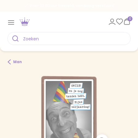
Voor 22.00 uur besteld, vandaag verstuurd
0
Man