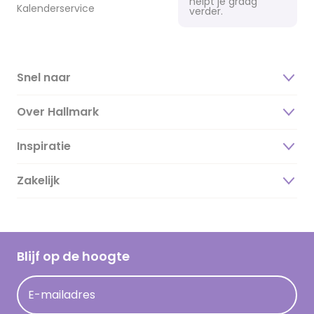
helpt je graag
Kalenderservice
verder.
Snel naar
Over Hallmark
Inspiratie
Over ons
Duurzaamheid
Zakelijk
Magazine
Vacatures
Inspiratieteksten
Inloggen retailer
Werken bij Hallmark
Cadeau inspiratie
Hallmark Kaartclub
Blijf op de hoogte
Kaartinspiratie
Acties
E-mailadres
Persberichten