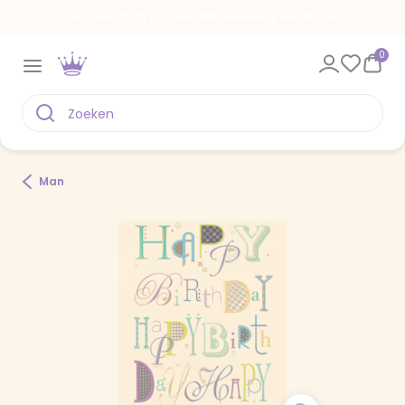
Voor 22.00 uur besteld, vandaag verstuurd
0
Man