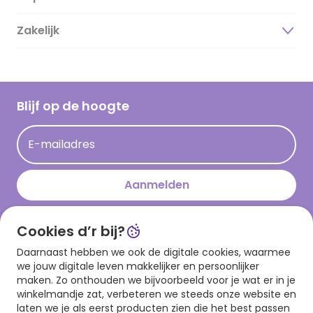
Duurzaamheid
Zakelijk
Magazine
Vacatures
Inspiratieteksten
Inloggen retailer
Werken bij Hallmark
Cadeau inspiratie
Hallmark Kaartclub
Blijf op de hoogte
Kaartinspiratie
Acties
E-mailadres
Persberichten
Hallmark en Kinderpostzegels
Aanmelden
Cookies d’r bij?
Download onze app
Daarnaast hebben we ook de digitale cookies, waarmee
we jouw digitale leven makkelijker en persoonlijker
maken. Zo onthouden we bijvoorbeeld voor je wat er in je
winkelmandje zat, verbeteren we steeds onze website en
laten we je als eerst producten zien die het best passen