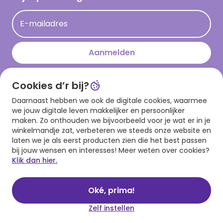
Acties
E-mailadres
Persberichten
Hallmark en Kinderpostzegels
Aanmelden
Cookies d’r bij?
Download onze app
Daarnaast hebben we ook de digitale cookies, waarmee
we jouw digitale leven makkelijker en persoonlijker
maken. Zo onthouden we bijvoorbeeld voor je wat er in je
winkelmandje zat, verbeteren we steeds onze website en
laten we je als eerst producten zien die het best passen
bij jouw wensen en interesses! Meer weten over cookies?
Klik dan hier.
Algemene voorwaarden
Privacy statement
Cookies
© 1999 - 2025 Hallmark
Oké, prima!
Zelf instellen