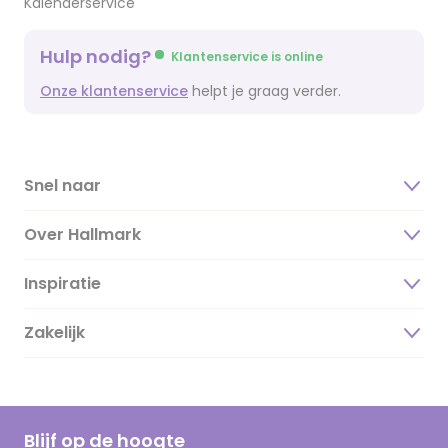
Kalenderservice
Hulp nodig?
Klantenservice is online
Onze klantenservice
helpt je graag verder.
Snel naar
Over Hallmark
Inspiratie
Over ons
Duurzaamheid
Zakelijk
Magazine
Vacatures
Inspiratieteksten
Inloggen retailer
Werken bij Hallmark
Cadeau inspiratie
Hallmark Kaartclub
Blijf op de hoogte
Kaartinspiratie