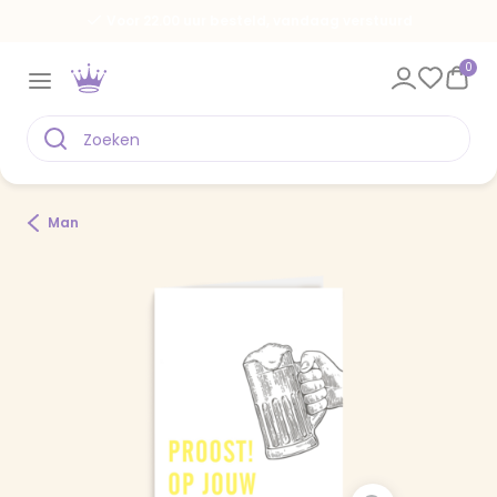
Voor 22.00 uur besteld, vandaag verstuurd
0
Man