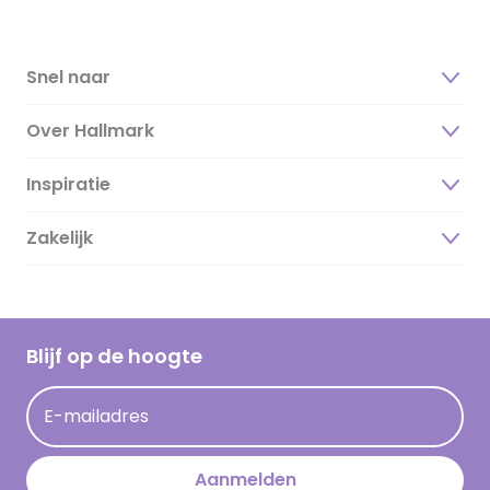
Snel naar
Over Hallmark
Inspiratie
Over ons
Duurzaamheid
Zakelijk
Magazine
Vacatures
Inspiratieteksten
Inloggen retailer
Werken bij Hallmark
Cadeau inspiratie
Hallmark Kaartclub
Blijf op de hoogte
Kaartinspiratie
Acties
E-mailadres
Persberichten
Hallmark en Kinderpostzegels
Aanmelden