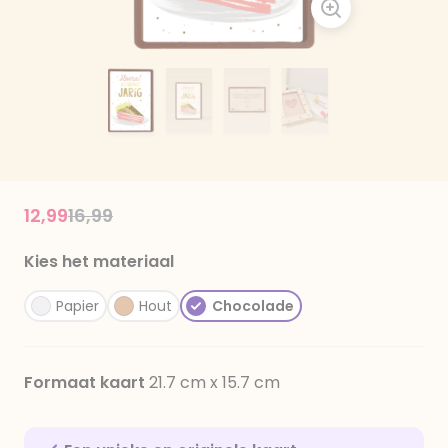
Price reduced from
to
12,99
16,99
Kies het materiaal
Papier
Hout
Chocolade
Formaat kaart
21.7 cm x 15.7 cm