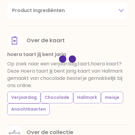
Product ingrediënten
suiker, cacaoboter, volle melkpoeder,
amandelen,cacaomassa, emulgator (sojalecithine),
natuurlijk vanille aroma, stabilisator: E420,
voedingszuur: citroenzuur E 330, verdikkingsmiddel
Over de kaart
E415, water, bevochtigingsmiddel E422, emulgator:
E433, kleurstoffen: E102, E110, E122: kan de activiteit en
hoera taart jij bent jarig
concentratie van kinderen negatief beïnvloeden,
Op zoek naar een verjaardag,taart,hoera kaart?
E133, E151. Chocolade bevat ten minste 34%
Deze Hoera taart jij bent jarig kaart van Hallmark
cacaobestanddelen. Kan sporen van gluten
gemaakt van chocolade bestel je gemakkelijk bij
bevatten. Koel en droog bewaren.
ons online.
Verjaardag
Chocolade
Hallmark
meisje
Ansichtkaarten
Over de collectie