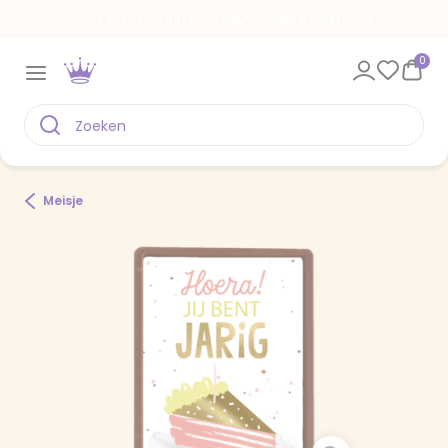
Voor 22.00 uur besteld, vandaag verstuurd
0
Meisje