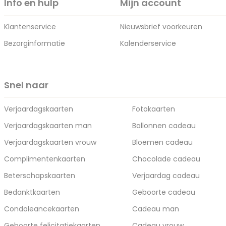
Info en hulp
Mijn account
Klantenservice
Nieuwsbrief voorkeuren
Bezorginformatie
Kalenderservice
Snel naar
Verjaardagskaarten
Fotokaarten
Verjaardagskaarten man
Ballonnen cadeau
Verjaardagskaarten vrouw
Bloemen cadeau
Complimentenkaarten
Chocolade cadeau
Beterschapskaarten
Verjaardag cadeau
Bedanktkaarten
Geboorte cadeau
Condoleancekaarten
Cadeau man
Geboorte felicitatiekaarten
Cadeau vrouw