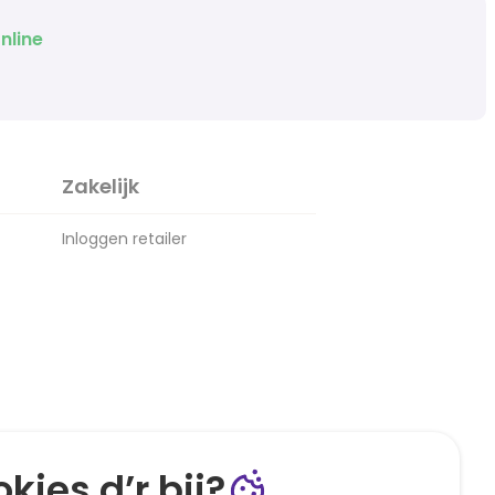
nline
Zakelijk
Inloggen retailer
kies d’r bij?