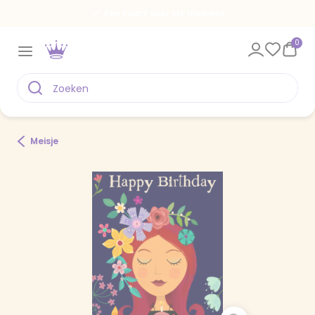
Een kaart voor elk moment
0
Meisje