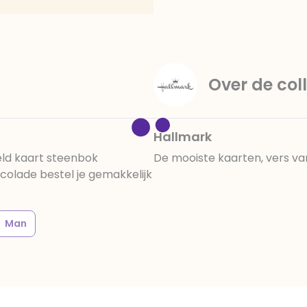
amandelen,cacaomassa, em
vanille aroma, stabilisato
330, verdikkingsmiddel E4
E422, emulgator: E433, kleu
activiteit en concentrati
Over de coll
beïnvloeden, E133, E151.
cacaobestanddelen. Kan 
en droog bewaren.
Hallmark
ld kaart steenbok
De mooiste kaarten, vers va
olade bestel je gemakkelijk
Man