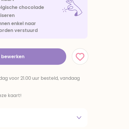
lgische chocolade
iseren
nen enkel naar
orden verstuurd
t bewerken
dag voor 21.00 uur besteld, vandaag
ze kaart!
 melkpoeder,