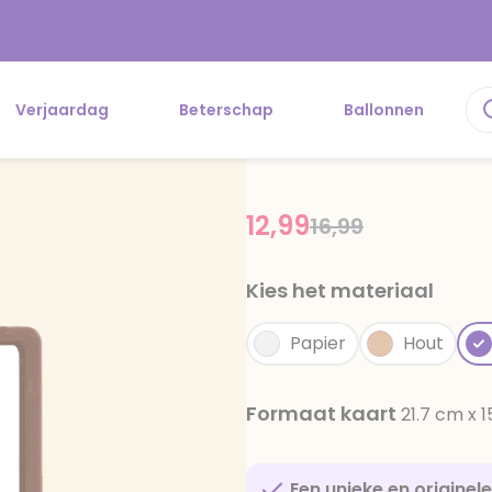
Verjaardag
Beterschap
Ballonnen
12,99
Price reduced f
to
16,99
Kies het materiaal
Papier
Hout
Formaat kaart
21.7 cm x 
Een unieke en originel