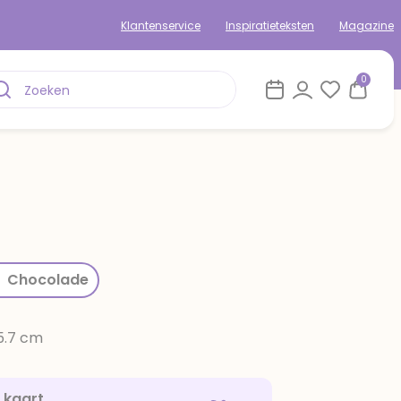
Klantenservice
Inspiratieteksten
Magazine
0
rom
Chocolade
15.7 cm
e kaart