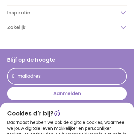
Inspiratie
Over ons
Duurzaamheid
Zakelijk
Magazine
Vacatures
Inspiratieteksten
Inloggen retailer
Werken bij Hallmark
Cadeau inspiratie
Hallmark Kaartclub
Blijf op de hoogte
Kaartinspiratie
Acties
E-mailadres
Persberichten
Hallmark en Kinderpostzegels
Aanmelden
Cookies d’r bij?
Download onze app
Daarnaast hebben we ook de digitale cookies, waarmee
we jouw digitale leven makkelijker en persoonlijker