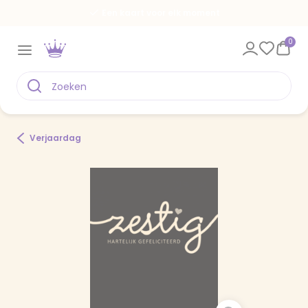
Een kaart voor elk moment
0
Verjaardag