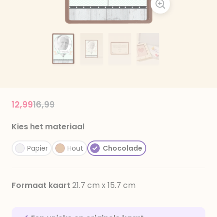
Price reduced from
to
12,99
16,99
Kies het materiaal
Papier
Hout
Chocolade
Formaat kaart
21.7 cm x 15.7 cm