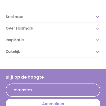
Snel naar
Over Hallmark
Inspiratie
Over ons
Duurzaamheid
Zakelijk
Magazine
Vacatures
Inspiratieteksten
Inloggen retailer
Werken bij Hallmark
Cadeau inspiratie
Hallmark Kaartclub
Blijf op de hoogte
Kaartinspiratie
Acties
E-mailadres
Persberichten
Hallmark en Kinderpostzegels
Aanmelden