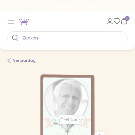
Een kaart voor elk moment
0
Verjaardag