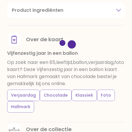
Product ingrediënten
suiker, cacaoboter, volle melkpoeder,
amandelen,cacaomassa, emulgator (sojalecithine),
natuurlijk vanille aroma, stabilisator: E420,
voedingszuur: citroenzuur E 330, verdikkingsmiddel
Over de kaart
E415, water, bevochtigingsmiddel E422, emulgator:
E433, kleurstoffen: E102, E110, E122: kan de activiteit en
Vijfenzestig jaar in een ballon
concentratie van kinderen negatief beïnvloeden,
Op zoek naar een 65,leeftijd,ballon,verjaardag,foto
E133, E151. Chocolade bevat ten minste 34%
kaart? Deze Vijfenzestig jaar in een ballon kaart
cacaobestanddelen. Kan sporen van gluten
van Hallmark gemaakt van chocolade bestel je
bevatten. Koel en droog bewaren.
gemakkelijk bij ons online.
Verjaardag
Chocolade
Klassiek
Foto
Hallmark
Over de collectie