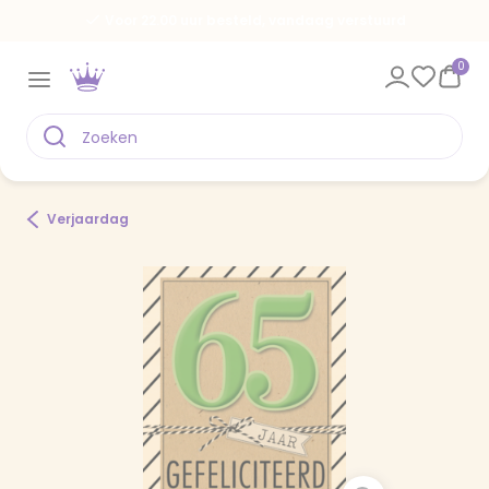
Voor 22.00 uur besteld, vandaag verstuurd
0
Verjaardag