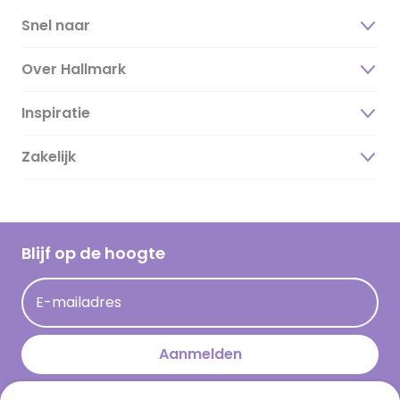
Snel naar
Over Hallmark
Inspiratie
Over ons
Duurzaamheid
Zakelijk
Magazine
Vacatures
Inspiratieteksten
Inloggen retailer
Werken bij Hallmark
Cadeau inspiratie
Hallmark Kaartclub
Blijf op de hoogte
Kaartinspiratie
Acties
E-mailadres
Persberichten
Hallmark en Kinderpostzegels
Aanmelden