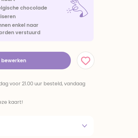
lgische chocolade
iseren
nen enkel naar
orden verstuurd
t bewerken
dag voor 21.00 uur besteld, vandaag
ze kaart!
 melkpoeder,