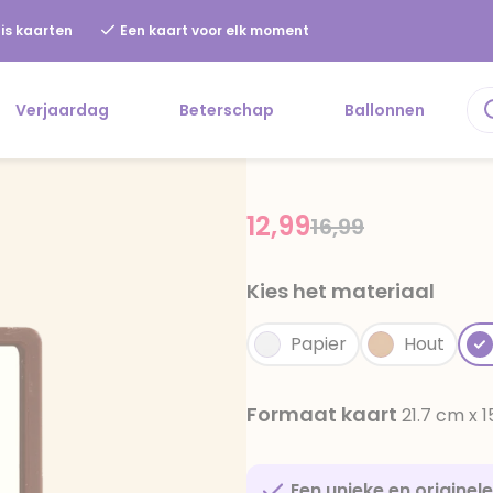
is kaarten
Een kaart voor elk moment
Verjaardag
Beterschap
Ballonnen
12,99
Price reduced f
to
16,99
Kies het materiaal
Papier
Hout
Formaat kaart
21.7 cm x 
Een unieke en originel