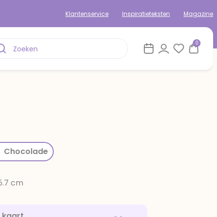
Klantenservice
Inspiratieteksten
Magazine
0
rom
Chocolade
15.7 cm
e kaart