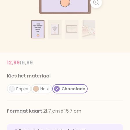
Price reduced from
to
12,99
16,99
Kies het materiaal
Papier
Hout
Chocolade
Formaat kaart
21.7 cm x 15.7 cm