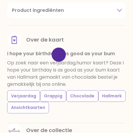
Product ingrediënten
suiker, cacaoboter, volle melkpoeder,
amandelen,cacaomassa, emulgator (sojalecithine),
natuurlijk vanille aroma, stabilisator: E420,
voedingszuur: citroenzuur E 330, verdikkingsmiddel
Over de kaart
E415, water, bevochtigingsmiddel E422, emulgator:
E433, kleurstoffen: E102, E110, E122: kan de activiteit en
i hope your birthday is as good as your bum
concentratie van kinderen negatief beïnvloeden,
Op zoek naar een verjaardag,humor kaart? Deze I
E133, E151. Chocolade bevat ten minste 34%
hope your birthday is as good as your bum kaart
cacaobestanddelen. Kan sporen van gluten
van Hallmark gemaakt van chocolade bestel je
bevatten. Koel en droog bewaren.
gemakkelijk bij ons online.
Verjaardag
Grappig
Chocolade
Hallmark
Ansichtkaarten
Over de collectie