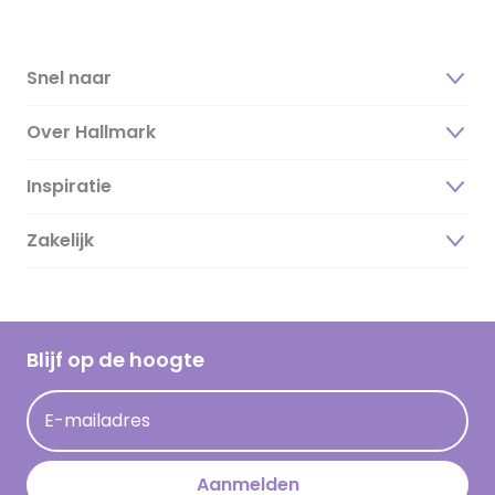
Snel naar
Over Hallmark
Inspiratie
Over ons
Duurzaamheid
Zakelijk
Magazine
Vacatures
Inspiratieteksten
Inloggen retailer
Werken bij Hallmark
Cadeau inspiratie
Hallmark Kaartclub
Blijf op de hoogte
Kaartinspiratie
Acties
E-mailadres
Persberichten
Hallmark en Kinderpostzegels
Aanmelden