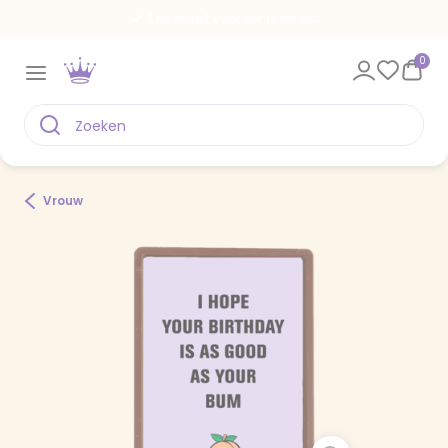
Een kaart voor elk moment
0
Vrouw