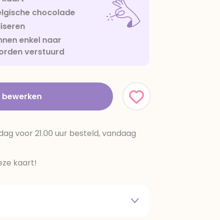
lgische chocolade
iseren
nen enkel naar
orden verstuurd
t bewerken
dag voor 21.00 uur besteld, vandaag
ze kaart!
 melkpoeder,