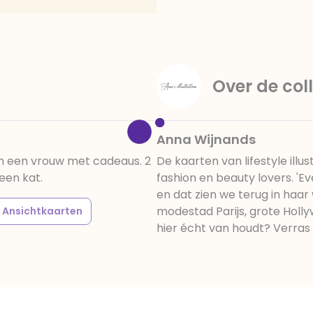
amandelen,cacaomassa, em
vanille aroma, stabilisato
330, verdikkingsmiddel E4
E422, emulgator: E433, kleu
activiteit en concentrati
Over de coll
beïnvloeden, E133, E151.
cacaobestanddelen. Kan 
en droog bewaren.
Anna Wijnands
van een vrouw met cadeaus. 2
De kaarten van lifestyle ill
een kat.
fashion en beauty lovers. 'Ev
en dat zien we terug in haar 
modestad Parijs, grote Holly
Ansichtkaarten
hier écht van houdt? Verras