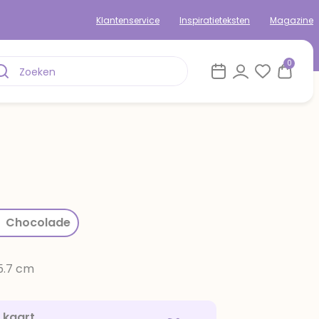
Klantenservice
Inspiratieteksten
Magazine
0
rom
Chocolade
15.7 cm
e kaart