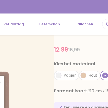
Verjaardag
Beterschap
Ballonnen
12,99
Price reduced f
to
16,99
Kies het materiaal
Papier
Hout
Formaat kaart
21.7 cm x 
Een unieke en originel