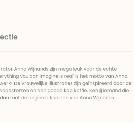
ulgator (sojalecithine), natuurlijk
r: E420, voedingszuur: citroenzuur E
15, water, bevochtigingsmiddel
rstoffen: E102, E110, E122: kan de
e van kinderen negatief
ectie
 Chocolade bevat ten minste 34%
sporen van gluten bevatten. Koel
ustrator Anna Wijnands zijn mega leuk voor de echte
erything you can imagine is real' is het motto van Anna,
werk! De vrouwelijke illustraties zijn geïnspireerd door de
woodsterren en een goede kop koffie. Ken jij iemand die
 dan met de originele kaarten van Anna Wijnands.