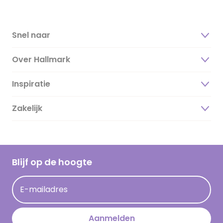
Snel naar
Over Hallmark
Inspiratie
Over ons
Duurzaamheid
Zakelijk
Magazine
Vacatures
Inspiratieteksten
Inloggen retailer
Werken bij Hallmark
Cadeau inspiratie
Hallmark Kaartclub
Blijf op de hoogte
Kaartinspiratie
Acties
E-mailadres
Persberichten
Hallmark en Kinderpostzegels
Aanmelden