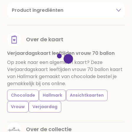
Product ingrediënten
suiker, cacaoboter, volle melkpoeder,
amandelen,cacaomassa, emulgator (sojalecithine),
natuurlijk vanille aroma, stabilisator: E420,
voedingszuur: citroenzuur E 330, verdikkingsmiddel
Over de kaart
E415, water, bevochtigingsmiddel E422, emulgator:
E433, kleurstoffen: E102, E110, E122: kan de activiteit en
Verjaardagskaart leeftijden vrouw 70 ballon
concentratie van kinderen negatief beïnvloeden,
Op zoek naar een algemeen kaart? Deze
E133, E151. Chocolade bevat ten minste 34%
Verjaardagskaart leeftijden vrouw 70 ballon kaart
cacaobestanddelen. Kan sporen van gluten
van Hallmark gemaakt van chocolade bestel je
bevatten. Koel en droog bewaren.
gemakkelijk bij ons online.
Chocolade
Hallmark
Ansichtkaarten
Vrouw
Verjaardag
Over de collectie