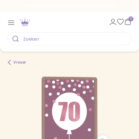
Voor 22.00 uur besteld, vandaag verstuurd
0
Vrouw