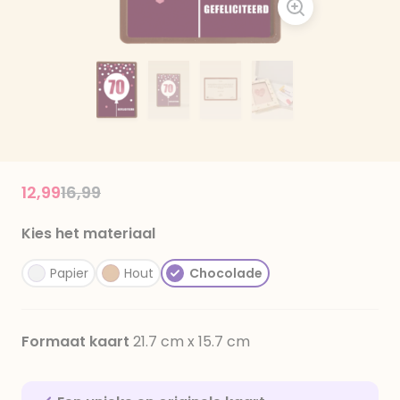
Price reduced from
to
12,99
16,99
Kies het materiaal
Papier
Hout
Chocolade
Formaat kaart
21.7 cm x 15.7 cm