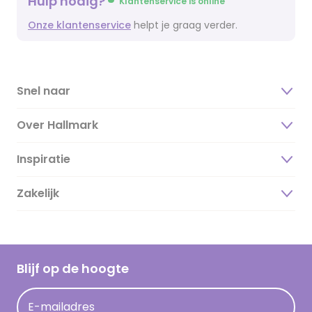
Hulp nodig?
Klantenservice is online
Onze klantenservice
helpt je graag verder.
Snel naar
Over Hallmark
Inspiratie
Over ons
Duurzaamheid
Zakelijk
Magazine
Vacatures
Inspiratieteksten
Inloggen retailer
Werken bij Hallmark
Cadeau inspiratie
Hallmark Kaartclub
Blijf op de hoogte
Kaartinspiratie
Acties
E-mailadres