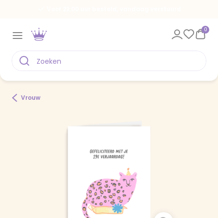
Voor 22.00 uur besteld, vandaag verstuurd
0
Vrouw