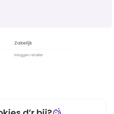
Zakelijk
Inloggen retailer
kies d’r bij?