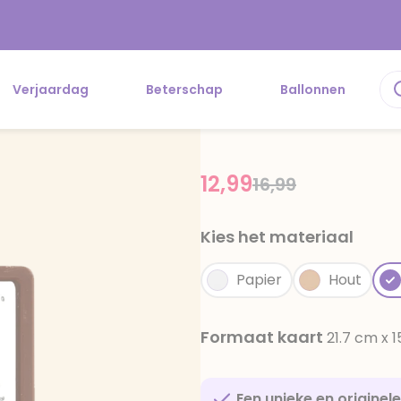
Verjaardag
Beterschap
Ballonnen
12,99
Price reduced f
to
16,99
Kies het materiaal
Papier
Hout
Formaat kaart
21.7 cm x 
Een unieke en originel