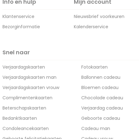
Info en hulp
Mijn account
Klantenservice
Nieuwsbrief voorkeuren
Bezorginformatie
Kalenderservice
Snel naar
Verjaardagskaarten
Fotokaarten
Verjaardagskaarten man
Ballonnen cadeau
Verjaardagskaarten vrouw
Bloemen cadeau
Complimentenkaarten
Chocolade cadeau
Beterschapskaarten
Verjaardag cadeau
Bedanktkaarten
Geboorte cadeau
Condoleancekaarten
Cadeau man
Geboorte felicitatiekaarten
Cadeau vrouw