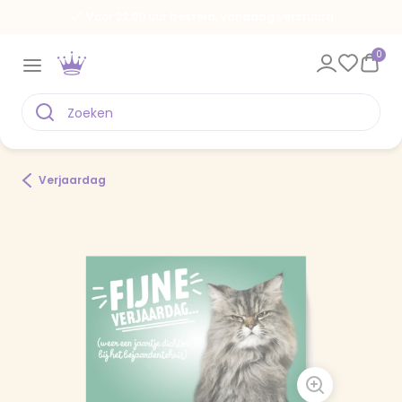
Voor 22.00 uur besteld, vandaag verstuurd
0
Verjaardag