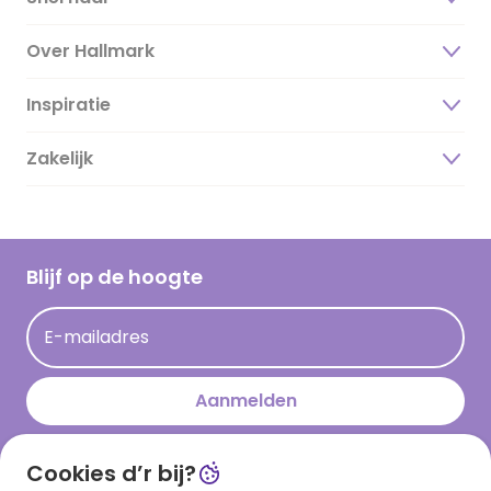
Over Hallmark
Inspiratie
Over ons
Duurzaamheid
Zakelijk
Magazine
Vacatures
Inspiratieteksten
Inloggen retailer
Werken bij Hallmark
Cadeau inspiratie
Hallmark Kaartclub
Blijf op de hoogte
Kaartinspiratie
Acties
E-mailadres
Persberichten
Hallmark en Kinderpostzegels
Aanmelden
Cookies d’r bij?
Download onze app