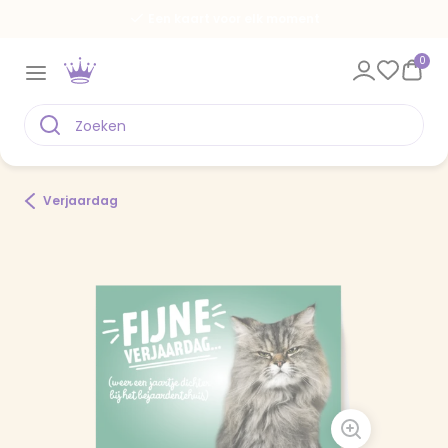
Een kaart voor elk moment
0
Verjaardag