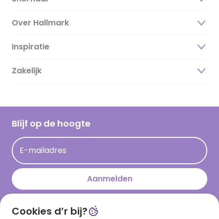
Over Hallmark
Inspiratie
Over ons
Duurzaamheid
Zakelijk
Magazine
Vacatures
Inspiratieteksten
Inloggen retailer
Werken bij Hallmark
Cadeau inspiratie
Hallmark Kaartclub
Blijf op de hoogte
Kaartinspiratie
Acties
E-mailadres
Persberichten
Hallmark en Kinderpostzegels
Aanmelden
Cookies d’r bij?
Download onze app