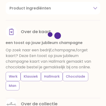
Product ingrediënten
suiker, cacaoboter, volle melkpoeder,
amandelen,cacaomassa, emulgator (sojalecithine),
natuurlijk vanille aroma, stabilisator: E420,
voedingszuur: citroenzuur E 330, verdikkingsmiddel
Over de kaart
E415, water, bevochtigingsmiddel E422, emulgator:
E433, kleurstoffen: E102, E110, E122: kan de activiteit en
een toost op jouw jubileum champagne
concentratie van kinderen negatief beïnvloeden,
Op zoek naar een bedrijf,champagne,forget
E133, E151. Chocolade bevat ten minste 34%
kaart? Deze Een toost op jouw jubileum
cacaobestanddelen. Kan sporen van gluten
champagne kaart van Hallmark gemaakt van
bevatten. Koel en droog bewaren.
chocolade bestel je gemakkelijk bij ons online.
Werk
Klassiek
Hallmark
Chocolade
Man
Over de collectie