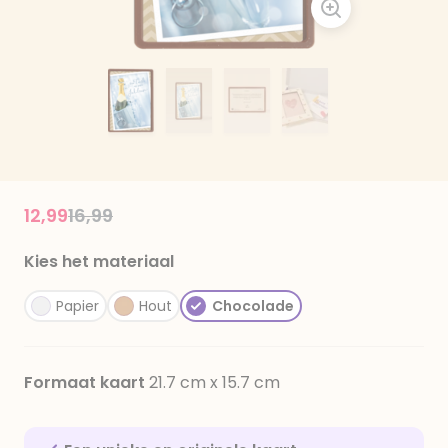
Price reduced from
to
12,99
16,99
Kies het materiaal
Papier
Hout
Chocolade
Formaat kaart
21.7 cm x 15.7 cm