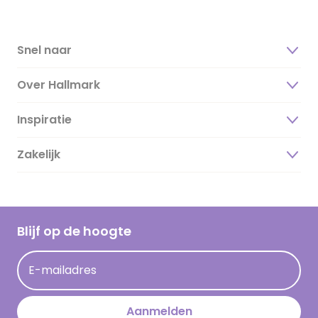
Snel naar
Over Hallmark
Inspiratie
Over ons
Duurzaamheid
Zakelijk
Magazine
Vacatures
Inspiratieteksten
Inloggen retailer
Werken bij Hallmark
Cadeau inspiratie
Hallmark Kaartclub
Blijf op de hoogte
Kaartinspiratie
Acties
E-mailadres
Persberichten
Hallmark en Kinderpostzegels
Aanmelden