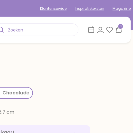
Klantenservice
Inspiratieteksten
Magazine
0
rom
Chocolade
15.7 cm
e kaart