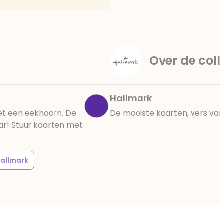
amandelen,cacaomassa, em
vanille aroma, stabilisato
330, verdikkingsmiddel E4
E422, emulgator: E433, kleu
activiteit en concentrati
Over de coll
be√Ønvloeden, E133, E151
cacaobestanddelen. Kan 
en droog bewaren.
Hallmark
met een eekhoorn. De
De mooiste kaarten, vers va
aar! Stuur kaarten met
allmark