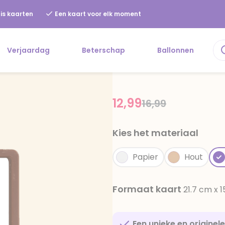
is kaarten
Een kaart voor elk moment
Verjaardag
Beterschap
Ballonnen
12,99
Price reduced f
to
16,99
Kies het materiaal
Papier
Hout
Formaat kaart
21.7 cm x 
Een unieke en originel