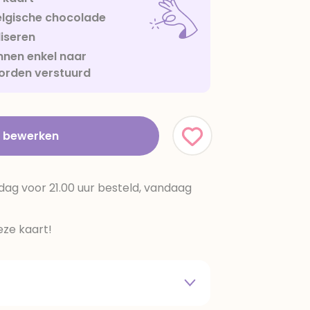
lgische chocolade
iseren
nen enkel naar
orden verstuurd
t bewerken
dag voor 21.00 uur besteld, vandaag
ze kaart!
 melkpoeder,